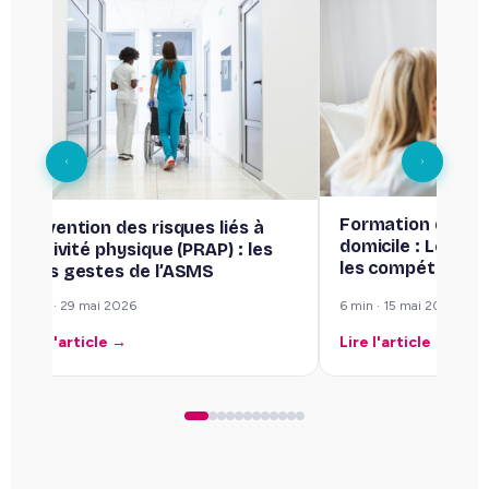
Assistant 
TP ADVF v
spécialisat
de vie
Formation des salariés d’aide à
domicile : Le guide pour booster
s
les compétences de vos équipes
6 min · 15 mai 2026
3 min · 8 mai 
Lire l'article →
Lire l'articl