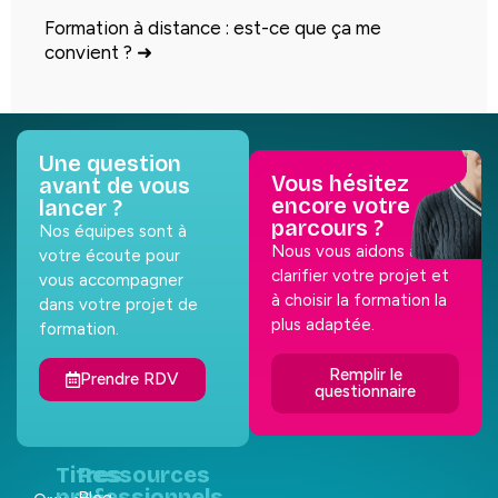
Formation à distance : est-ce que ça me
convient ?
➜
Une question
Vous hésitez
avant de vous
encore votre
lancer ?
parcours ?
Nos équipes sont à
Nous vous aidons à
votre écoute pour
clarifier votre projet et
vous accompagner
à choisir la formation la
dans votre projet de
plus adaptée.
formation.
Remplir le
Prendre RDV
questionnaire
Titres
Ressources
professionnels
Blog