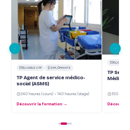
ÉLIGIBLE C
ÉLIGIBLE CPF
DIPLÔMANTE
TP Secrét
TP Agent de service médico-
Médico-A
social (ASMS)
340 heures (cours) • 140 heures (stage)
350 heures
Découvrir la formation →
Découvrir 