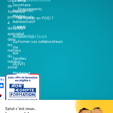
Organisme
Secrétaire
de
Financements
Assistant(e)
formation
Médico
professionnelle
Se former en POEI ?
Administratif
à
(SAMA)
FAQ
distance,
spécialisé
Entreprises
Assistant(e)
dans
Former vos collaborateurs
De
les
Vie
métiers
aux
du
Familles
médico-
(ADVF)
social.
Médiateur
Social
Accès
aux
Droits
et
aux
La
Services