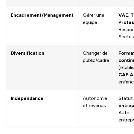
Encadrement/Management
Gérer une
VAE
,
T
équipe
Profes
Respon
Secteu
Diversification
Changer de
Forma
public/cadre
conti
(établi
CAP A
enfanc
Indépendance
Autonomie
Statut
et revenus
entrep
Auto-
entrep