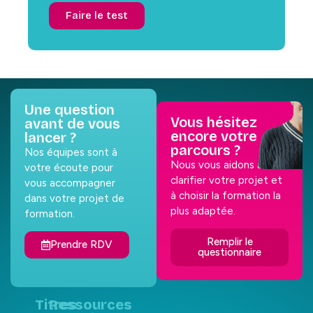
Faire le test
Une question
Vous hésitez
avant de vous
encore votre
lancer ?
parcours ?
Nos équipes sont à
Nous vous aidons à
votre écoute pour
clarifier votre projet et
vous accompagner
à choisir la formation la
dans votre projet de
plus adaptée.
formation.
Remplir le
Prendre RDV
questionnaire
Titres
Ressources