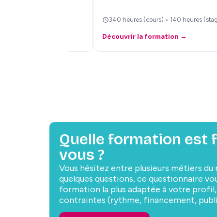
 • 140 heures (stage)
340 heures (cours) • 140 heures (sta
ation →
Découvrir la formation →
Quelle formation est 
vous ?
Vous hésitez entre plusieurs métiers du
quelques questions, ce questionnaire vous
formation la plus adaptée à votre profil,
contraintes (rythme, financement, pub