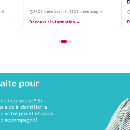
D
ge)
350 heures (cours) • 140 heures (stage)
Découvrir la formation →
D
faite pour
 médico-social ? En
 aide à identifier la
 à votre projet et à vos
lic accompagné)