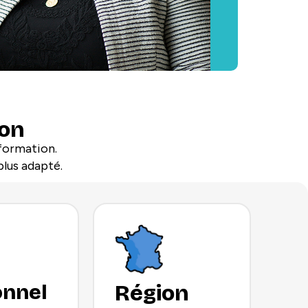
on
 formation.
plus adapté.
onnel
Région