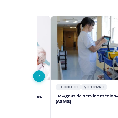
ÉLIGIBLE CPF
DIPLÔMANTE
IPLÔMANTE
TP Agent de service médico-
 De Vie aux Familles
(ASMS)