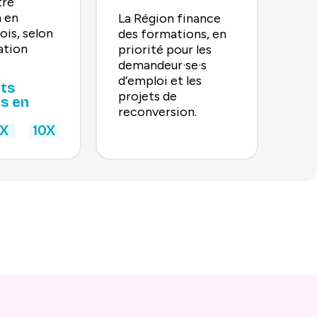
tre
 en
La Région finance
ois, selon
des formations, en
ation
priorité pour les
demandeur·se·s
d’emploi et les
ts
projets de
s en
reconversion.
X
10X