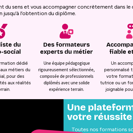
i ont du sens et vous accompagner concrètement dans l
 jusqu’à l’obtention du diplôme.
iste du
Des formateurs
Accompa
-social
experts du métier
fiable e
Une équipe pédagogique
rmation dédié
Un accom
rigoureusement sélectionnée,
aux métiers du
personnalisé t
composée de professionnels
al, pour des
votre format
diplômés avec une solide
és aux réalités
tutrice ou un f
expérience terrain.
rrain.
joignable pou
Une platefor
votre réussite
Toutes nos formations so