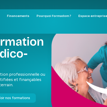
Financements
Pourquoi formadom ?
Espace entrepris
ormation
dico-
tion professionnelle ou
tifiées et finançables
terrain.
oir nos formations