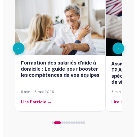
s
Formation des salariés d’aide à
Assistant 
domicile : Le guide pour booster
TP ADVF v
les compétences de vos équipes
spécialisa
de vie
6 min · 15 mai 2026
3 min · 8 mai 
Lire l'article →
Lire l'articl