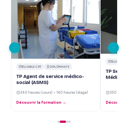
ÉLIGIBLE C
ÉLIGIBLE CPF
DIPLÔMANTE
TP Secrét
TP Agent de service médico-
Médico-A
social (ASMS)
340 heures (cours) • 140 heures (stage)
350 heures
Découvrir la formation →
Découvrir 