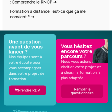
: Comprendre le RNCP
➜
Formation à distance : est-ce que ça me
convient ?
➜
Une question
Vous hésitez
avant de vous
encore votre
lancer ?
parcours ?
Nos équipes sont à
Nous vous aidons à
votre écoute pour
clarifier votre projet et
vous accompagner
à choisir la formation la
dans votre projet de
plus adaptée.
formation.
Remplir le
Prendre RDV
questionnaire
Titres
Ressources