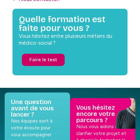
Quelle formation est
faite pour vous ?
Vous hésitez entre plusieurs métiers du
médico-social ?
Faire le test
Une question
Vous hésitez
avant de vous
encore votre
lancer ?
parcours ?
Nos équipes sont à
Nous vous aidons à
votre écoute pour
clarifier votre projet et
vous accompagner