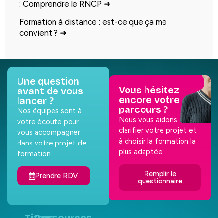
: Comprendre le RNCP
➜
Formation à distance : est-ce que ça me
convient ?
➜
Une question
Vous hésitez
avant de vous
encore votre
lancer ?
parcours ?
Nos équipes sont à
Nous vous aidons à
votre écoute pour
clarifier votre projet et
vous accompagner
à choisir la formation la
dans votre projet de
plus adaptée.
formation.
Remplir le
Prendre RDV
questionnaire
Titres
Ressources