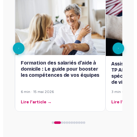
Formation des salariés d’aide à
Assistant 
domicile : Le guide pour booster
s
TP ADVF v
les compétences de vos équipes
spécialisa
de vie
6 min · 15 mai 2026
3 min · 8 mai 
Lire l'article →
Lire l'articl