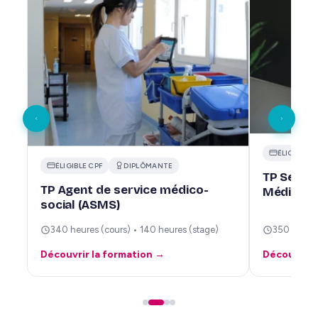
ÉLIGIBLE C
ÉLIGIBLE CPF
DIPLÔMANTE
TP Secrét
TP Agent de service médico-
Médico-A
social (ASMS)
340 heures (cours) • 140 heures (stage)
350 heures
Découvrir la formation →
Découvrir 