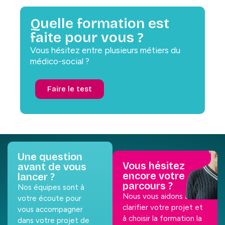
Quelle formation est
faite pour vous ?
Vous hésitez entre plusieurs métiers du
médico-social ?
Faire le test
Une question
Vous hésitez
avant de vous
encore votre
lancer ?
parcours ?
Nos équipes sont à
Nous vous aidons à
votre écoute pour
clarifier votre projet et
vous accompagner
à choisir la formation la
dans votre projet de