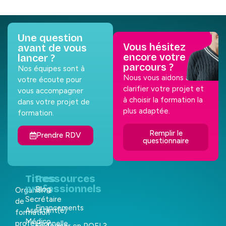
Une question
Vous hésitez
avant de vous
encore votre
lancer ?
parcours ?
Nos équipes sont à
Nous vous aidons à
votre écoute pour
clarifier votre projet et
vous accompagner
à choisir la formation la
dans votre projet de
plus adaptée.
formation.
Remplir le
Prendre RDV
questionnaire
Titres
Ressources
professionnels
Blog
Organisme
Secrétaire
de
Financements
Assistant(e)
formation
Médico
professionnelle