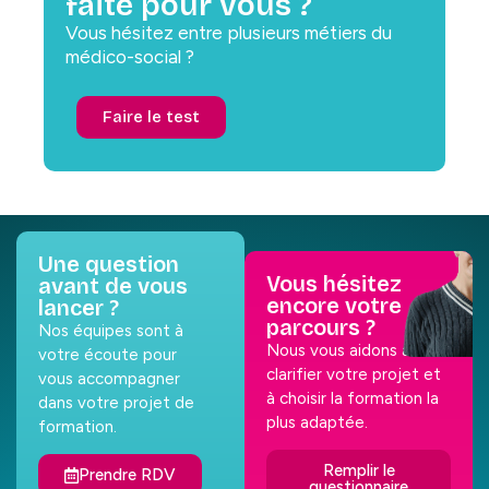
faite pour vous ?
Vous hésitez entre plusieurs métiers du
médico-social ?
Faire le test
Une question
Vous hésitez
avant de vous
encore votre
lancer ?
parcours ?
Nos équipes sont à
Nous vous aidons à
votre écoute pour
clarifier votre projet et
vous accompagner
à choisir la formation la
dans votre projet de
plus adaptée.
formation.
Remplir le
Prendre RDV
questionnaire