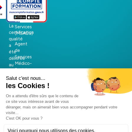
aux
Droits
et
aux
La
Services
certification
(MSADS)
qualité
Agent
a
de
été
Services
délivrée
Médico-
au
Social
titre
(ASH/ASMS)
des
catégories
Autres
d’actions
formations
suivantes
Sauveteur
:
Secouriste
ACTIONS
au
DE
Travail
FORMATION
(SST)