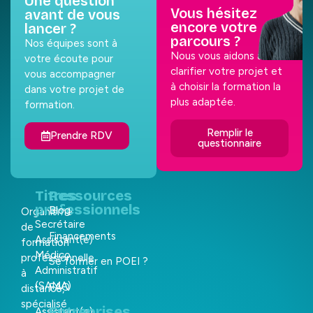
Une question
Vous hésitez
avant de vous
encore votre
lancer ?
parcours ?
Nos équipes sont à
Nous vous aidons à
votre écoute pour
clarifier votre projet et
vous accompagner
à choisir la formation la
dans votre projet de
plus adaptée.
formation.
Remplir le
Prendre RDV
questionnaire
Titres
Ressources
professionnels
Blog
Organisme
Secrétaire
de
Financements
Assistant(e)
formation
Médico
professionnelle
Se former en POEI ?
Administratif
à
(SAMA)
FAQ
distance,
spécialisé
Entreprises
Assistant(e)